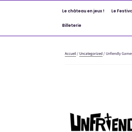
Aller
au
Le château en jeux !
Le Festiva
contenu
principal
Billeterie
Accueil
/
Uncategorized
/ Unfiendly Game