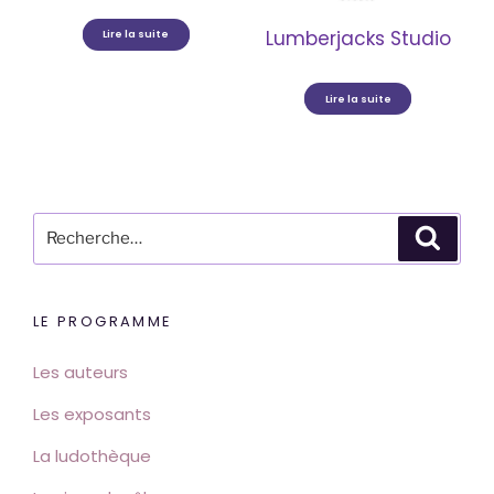
Lumberjacks Studio
Lire la suite
Lire la suite
Recherche
Reche
pour
:
LE PROGRAMME
Les auteurs
Les exposants
La ludothèque