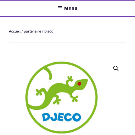
Aller
Menu
au
contenu
principal
Accueil
/
partenaire
/ Djeco