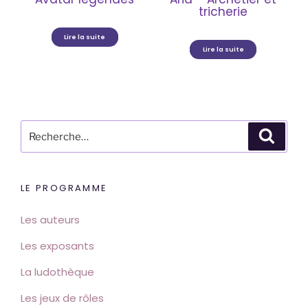
tricherie
Lire la suite
Lire la suite
Recherche
Reche
pour
:
LE PROGRAMME
Les auteurs
Les exposants
La ludothèque
Les jeux de rôles