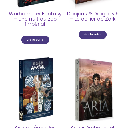
Warhammer Fantasy
Donjons & Dragons 5
– Une nuit au zoo
– Le collier de Zark
impérial
Lire la suite
Lire la suite
Avatar légendes
Aria – Archetier et