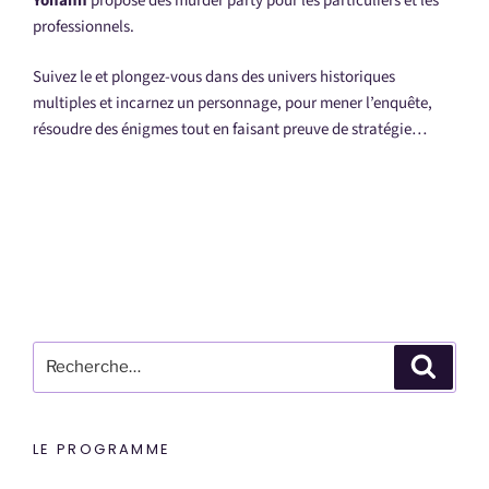
Yohann
propose des murder party pour les particuliers et les
professionnels.
Suivez le et plongez-vous dans des univers historiques
multiples et incarnez un personnage, pour mener l’enquête,
résoudre des énigmes tout en faisant preuve de stratégie…
Recherche
Reche
pour
:
LE PROGRAMME