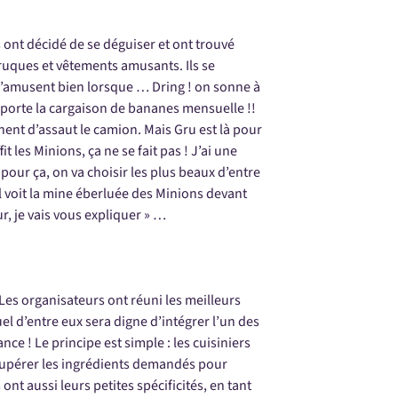
s ont décidé de se déguiser et ont trouvé
rruques et vêtements amusants. Ils se
s’amusent bien lorsque … Dring ! on sonne à
 apporte la cargaison de bananes mensuelle !!
nent d’assaut le camion. Mais Gru est là pour
fit les Minions, ça ne se fait pas ! J’ai une
 pour ça, on va choisir les plus beaux d’entre
il voit la mine éberluée des Minions devant
r, je vais vous expliquer » …
 Les organisateurs ont réuni les meilleurs
l d’entre eux sera digne d’intégrer l’un des
nce ! Le principe est simple : les cuisiniers
écupérer les ingrédients demandés pour
 ont aussi leurs petites spécificités, en tant