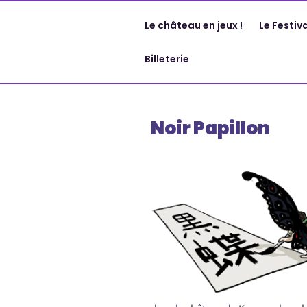
Aller
au
Le château en jeux !
Le Festiva
contenu
principal
Billeterie
Noir Papillon