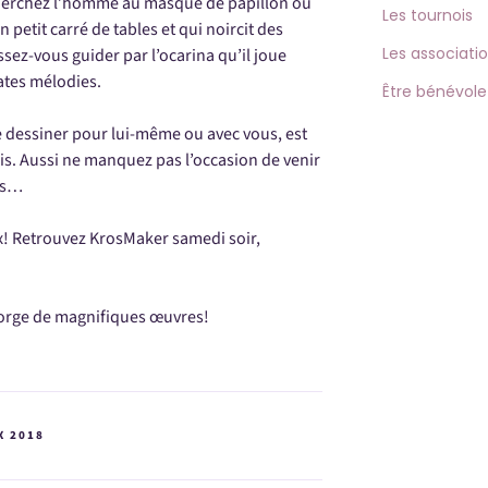
cherchez l’homme au masque de papillon ou
Les tournois
n petit carré de tables et qui noircit des
Les associati
aissez-vous guider par l’ocarina qu’il joue
ates mélodies.
Être bénévole
e dessiner pour lui-même ou avec vous, est
is. Aussi ne manquez pas l’occasion de venir
els…
ux! Retrouvez KrosMaker samedi soir,
gorge de magnifiques œuvres!
X 2018