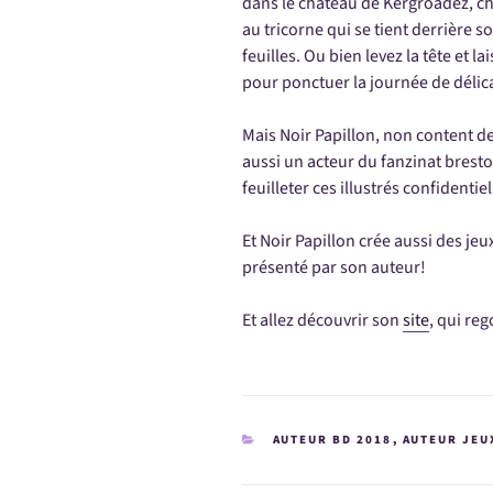
dans le château de Kergroadez, 
au tricorne qui se tient derrière so
feuilles. Ou bien levez la tête et l
pour ponctuer la journée de délic
Mais Noir Papillon, non content d
aussi un acteur du fanzinat bresto
feuilleter ces illustrés confidenti
Et Noir Papillon crée aussi des je
présenté par son auteur!
Et allez découvrir son
site
, qui re
CATÉGORIES
AUTEUR BD 2018
,
AUTEUR JEU